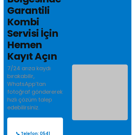
Garantili
Kombi
Servisi İçin
Hemen
Kayıt Açın
7/24 arıza kaydı
bırakabilir,
WhatsApp’tan
fotoğraf göndererek
hızlı çözüm talep
edebilirsiniz.
📞 Telefon: 0541