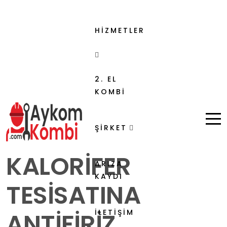
HİZMETLER
2. EL
KOMBİ
ŞİRKET
KALORIFER
ARIZA
KAYDI
TESISATINA
ANTIFIRIZ
İLETİŞİM